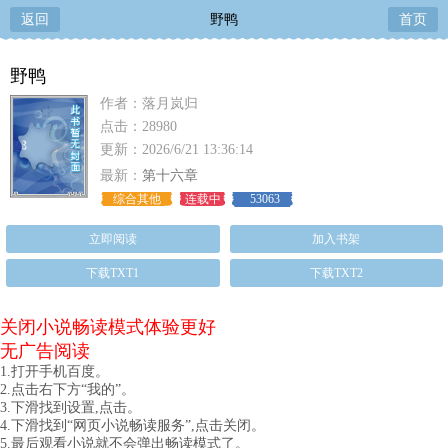
返回
野鸭
首页
野鸭
作者：落月岚归
点击：28980
更新：2026/6/21 13:36:14
最新：
第十六章
综合其他
连载中
53063
立即阅读
加入书架
下载TXT1
下载TXT2
关闭小说畅读模式体验更好
无广告阅读
1.打开手机百度。
2.点击右下方“我的”。
3.下滑找到设置,点击。
4.下滑找到“网页小说畅读服务”,点击关闭。
5.最后观看小说就不会弹出畅读模式了。