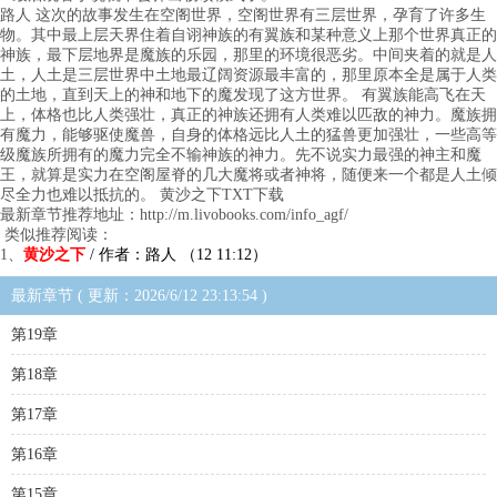
路人 这次的故事发生在空阁世界，空阁世界有三层世界，孕育了许多生
物。其中最上层天界住着自诩神族的有翼族和某种意义上那个世界真正的
神族，最下层地界是魔族的乐园，那里的环境很恶劣。中间夹着的就是人
土，人土是三层世界中土地最辽阔资源最丰富的，那里原本全是属于人类
的土地，直到天上的神和地下的魔发现了这方世界。 有翼族能高飞在天
上，体格也比人类强壮，真正的神族还拥有人类难以匹敌的神力。魔族拥
有魔力，能够驱使魔兽，自身的体格远比人土的猛兽更加强壮，一些高等
级魔族所拥有的魔力完全不输神族的神力。先不说实力最强的神主和魔
王，就算是实力在空阁屋脊的几大魔将或者神将，随便来一个都是人土倾
尽全力也难以抵抗的。 黄沙之下TXT下载
最新章节推荐地址：http://m.livobooks.com/info_agf/
类似推荐阅读：
1、
黄沙之下
/ 作者：路人 （12 11:12）
最新章节 ( 更新：2026/6/12 23:13:54 )
第19章
第18章
第17章
第16章
第15章