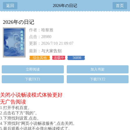
返回
2026年の日记
首页
2026年の日记
作者：唯黎雅
点击：28980
更新：2026/7/10 21:09:07
最新：
与大家告别
综合其他
连载中
56898
立即阅读
加入书架
下载TXT1
下载TXT2
关闭小说畅读模式体验更好
无广告阅读
1.打开手机百度。
2.点击右下方“我的”。
3.下滑找到设置,点击。
4.下滑找到“网页小说畅读服务”,点击关闭。
5.最后观看小说就不会弹出畅读模式了。