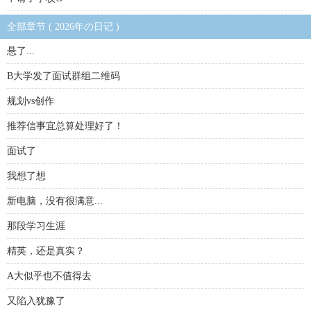
全部章节 ( 2026年の日记 )
悬了...
B大学发了面试群组二维码
规划vs创作
推荐信事宜总算处理好了！
面试了
我想了想
新电脑，没有很满意...
那段学习生涯
精英，还是真实？
A大似乎也不值得去
又陷入犹豫了