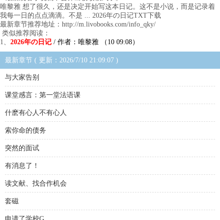
唯黎雅 想了很久，还是决定开始写这本日记。这不是小说，而是记录着
我每一日的点点滴滴。不是 ... 2026年の日记TXT下载
最新章节推荐地址：http://m.livobooks.com/info_qky/
类似推荐阅读：
1、
2026年の日记
/ 作者：唯黎雅 （10 09:08）
最新章节 ( 更新：2026/7/10 21:09:07 )
与大家告别
课堂感言：第一堂法语课
什麽有心人不有心人
索你命的债务
突然的面试
有消息了！
读文献、找合作机会
套磁
申请了学校G