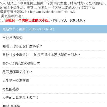
V人 她只是下班回家路上捡到一个淋雨的女生，结果对方不只没地放去，
还完全不会生活。洗衣 ... 我捡到一个离家出走的大小姐TXT下载
最新章节推荐地址：http://m.livobooks.com/info_rwl/
类似推荐阅读：
1、
我捡到一个离家出走的大小姐
/ 作者：V人 （09 04:05）
最新章节 ( 更新：2026/7/9 4:06:54 )
不经意的温柔
知瑶，你以前念什麽科系？
番外《发小群组》──她是不是根本没把我们当朋友？
番外小剧场 沈家观察日志
是不是哪里坏掉了？
人生第一次逛夜市
奇怪的熟客
今天的人是不是太多了？
知瑶.真偶像