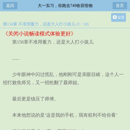
返回
大一实习，你跑去749收容怪物
首页
设置
第156章 不准用蓄力，还是大人打小孩儿 (1 / 10)
关灯
《关闭小说畅读模式体验更好》
大
第156章不准用蓄力，还是大人打小孩儿
中
小
......
少年眼神中闪过慌乱，他刚刚可是亲眼目睹，这个人一
招打败焦师兄，又一招抡翻了聂师姐。
最后更是镇压了师傅。
本来他想说的是‘这是我的手机，我有权利不给你看’