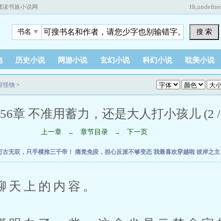
Hi,
undefin
藏读书族小说网
搜 索
书名
他
历史小说
网游小说
玄幻小说
科幻小说
耽美小说
容怪物
>
56章 不准用蓄力，还是大人打小孩儿 (2 / 
上一章
章节目录
下一页
←
→
万古无双，只手横推三千帝！
痛觉免疫，担心反派不够变态
我最喜欢穿越啦
彼岸之
天上的内容。