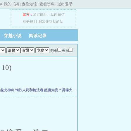
ed
我的书架
|
查看短信
|
查看资料
|
退出登录
留言：
通过邮件
、
站内短信
积分规则
解决跳到别的站
穿越小说
阅读记录
翻页
夜间
10)
主
盘龙神剑
钢铁火药和施法者
贬妻为妾？贤德大妇她掀桌了
天魔道圣
柯学：曹贼竟是