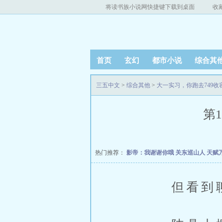
将读书族小说网快捷键下载到桌面
收
首页
玄幻
都市小说
综合其
三五中文
>
综合其他
>
大一实习，你跑去749收
第1
热门推荐：
影帝：我谢谢你哦
关东巡山人
天赋
但看到聊