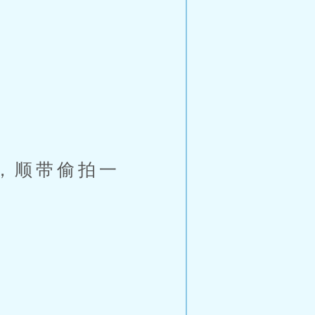
，顺带偷拍一