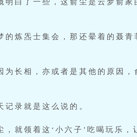
白了一些，这俞尘是云梦俞家
炼炁士集会，那还晕着的聂青
长相，亦或者是其他的原因，
录就是这么说的。
就领着这‘小六子’吃喝玩乐，