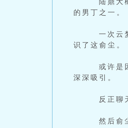
陆鼎大概明
的男丁之一。
一次云梦的
识了这俞尘。
或许是因为
深深吸引。
反正聊天记
然后俞尘，