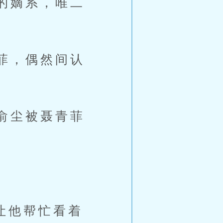
的嫡系，唯二
菲，偶然间认
俞尘被聂青菲
让他帮忙看着