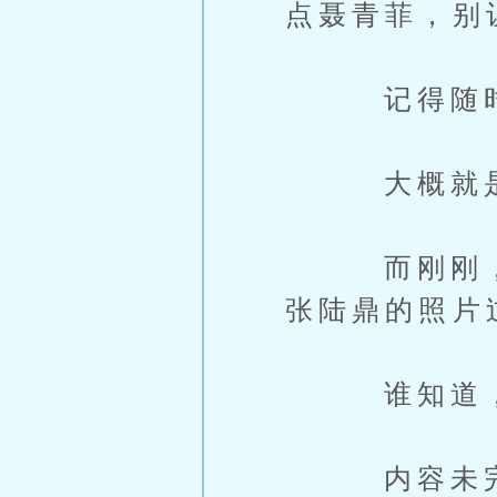
点聂青菲，别
记得随时给
大概就是
而刚刚，这
张陆鼎的照片
谁知道，他
内容未完，