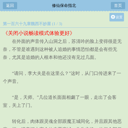
返回
修仙保命指北
首页
设置
第一百六十九章魏西不妙屋 (1 / 3)
关灯
《关闭小说畅读模式体验更好》
大
在外面的声音传入山洞之后，苏清吟的脸上变得很是无
中
奈，不管是谁遇到这种被人追婚的事情恐怕都是会有些无
小
奈，尤其是追婚的人根本和他还没有见过几面。
“请问，李大夫是在这里么？”这时，从门口传进来了一
个声音。
“是，天师。”几位道长面面相觑了一眼，走出了会客
室，关上了门。
转化后，肉体跟灵魂全部跟魔王城同化，并且跟其他恶