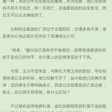
魔一样，潜意识中完全效忠恶魔城，作为交换，他们全部保
持不死不灭状态，即一旦死亡，灵魂重新回到这里复活，然
后又可以出去继续浪了。
云鹤药业集团的厂房位于京都郊区，交通多有不便，便
是将办公地点部分安排在了深澜海运公司。
“再来。”穆尔自己都有些不敢相信，老牌英雄康波特居
然不是自己的对手，在力量上的交锋更是处于下风。
可惜，王川不是笨蛋，与降生天尊之间的恩怨，早在初
遇铁扇公主的时候，便已经解不开了，如今既然已经摊开来
讲，况且降生天尊明确表示，西游过后就要跟自己算总账，
那么，自己得不得罪他，有什么区别？
不过都在徒劳地挣扎着，血红的眼睛死死盯着不远处船