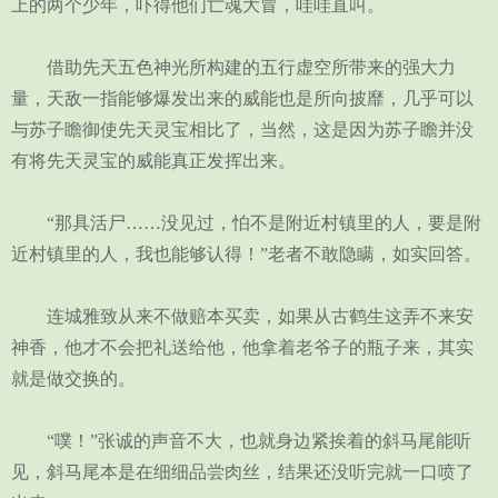
上的两个少年，吓得他们亡魂大冒，哇哇直叫。
借助先天五色神光所构建的五行虚空所带来的强大力
量，天敌一指能够爆发出来的威能也是所向披靡，几乎可以
与苏子瞻御使先天灵宝相比了，当然，这是因为苏子瞻并没
有将先天灵宝的威能真正发挥出来。
“那具活尸……没见过，怕不是附近村镇里的人，要是附
近村镇里的人，我也能够认得！”老者不敢隐瞒，如实回答。
连城雅致从来不做赔本买卖，如果从古鹤生这弄不来安
神香，他才不会把礼送给他，他拿着老爷子的瓶子来，其实
就是做交换的。
“噗！”张诚的声音不大，也就身边紧挨着的斜马尾能听
见，斜马尾本是在细细品尝肉丝，结果还没听完就一口喷了