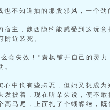
不知道抽的那股邪风，一个劲
主，魏西隐约能感受到这玩意
府附近装死。
会失效！”秦枫铺开自己的灵力
动。
中也有些忐忑，但她又想成为
头发披着，现在听朵朵说，便不敢
个高马尾，上面扎了个蝴蝶结，既