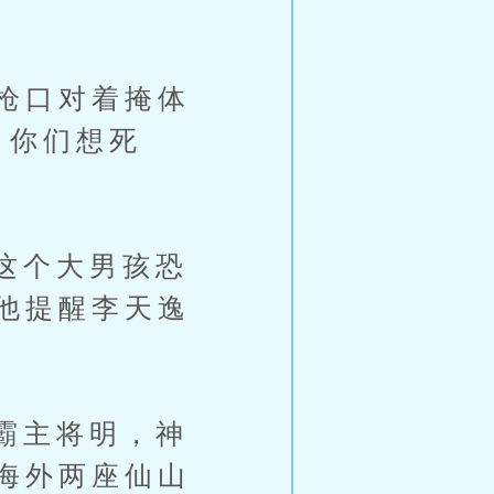
枪口对着掩体
，你们想死
这个大男孩恐
他提醒李天逸
霸主将明，神
海外两座仙山