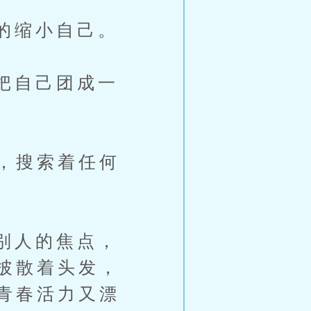
的缩小自己。
把自己团成一
，搜索着任何
别人的焦点，
披散着头发，
青春活力又漂