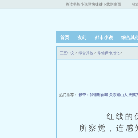
将读书族小说网快捷键下载到桌面
收
首页
玄幻
都市小说
综合其
三五中文
>
综合其他
>
修仙保命指北
>
热门推荐：
影帝：我谢谢你哦
关东巡山人
天赋
红线的伪装
所察觉，连感