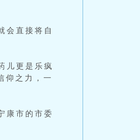
就会直接将自
药儿更是乐疯
信仰之力，一
宁康市的市委