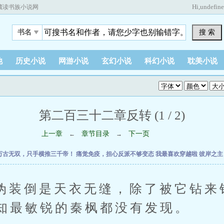
Hi,
undefin
藏读书族小说网
搜 索
书名
他
历史小说
网游小说
玄幻小说
科幻小说
耽美小说
第二百三十二章反转 (1 / 2)
上一章
章节目录
下一页
←
→
万古无双，只手横推三千帝！
痛觉免疫，担心反派不够变态
我最喜欢穿越啦
彼岸之
倒是天衣无缝，除了被它钻来
知最敏锐的秦枫都没有发现。