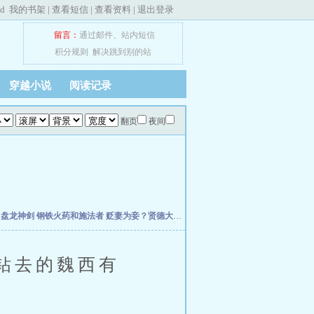
ed
我的书架
|
查看短信
|
查看资料
|
退出登录
留言：
通过邮件
、
站内短信
积分规则
解决跳到别的站
穿越小说
阅读记录
翻页
夜间
主
盘龙神剑
钢铁火药和施法者
贬妻为妾？贤德大妇她掀桌了
柯学：曹贼竟是我自己
天
钻去的魏西有