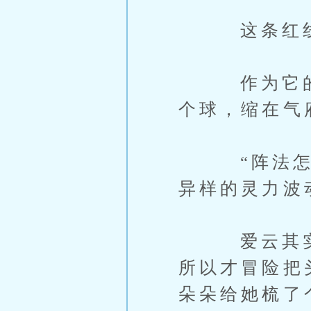
这条红线也
作为它的宿
个球，缩在气
“阵法怎么
异样的灵力波
爱云其实心
所以才冒险把
朵朵给她梳了