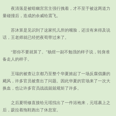
夜清落是被暗幽宫宫主强行拽着，才不至于被这两道力
量碰撞后，造成的余威给震飞。
苏沐算是见识到了这家托儿所的嘴脸，还没有来得及说
话，王老师就已经把夜荀带过来了。
“那你不要就算了。”杨煜一副不勉强的样子说，转身准
备走人的样子。
王瑞的被查让京都乃至整个华夏掀起了一场反腐倡廉的
飓风，许多官员被查出了问题。因此华夏的官场来了一次大
换血，也让许多官员战战兢兢规矩了许多。
之后夏明修直接给元瑶找出了一件浴袍来，元瑶裹上之
后，趿拉着拖鞋跑出了休息室。