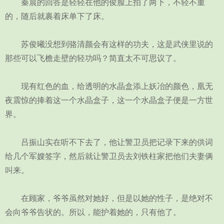
秦晨的回答是轻轻在他的俊脸上拍了两下，不轻不重
的，随后就裹着床单下了床。
苏俊曦没想到骆清颜会有这样的功夫，这是武侠里说的
那些可以飞檐走壁的轻功吗？简直太不可思议了。
现有红色的血，给透明的水晶盒添上妖冶的颜色，凰无
夜震惊的捧着这一个水晶盒子，这一个水晶盒子便是一方世
界。
吕振山实在听不下去了，他让警卫员把记录下来的供词
给几个军嫂签字，然后就让警卫员去刘铁柱家把他们夫妻俩
叫来。
在顾家，爷爷虽然对她好，但是以她的性子，是绝对不
会向爷爷告状的。所以，能护着她的，只有他了。