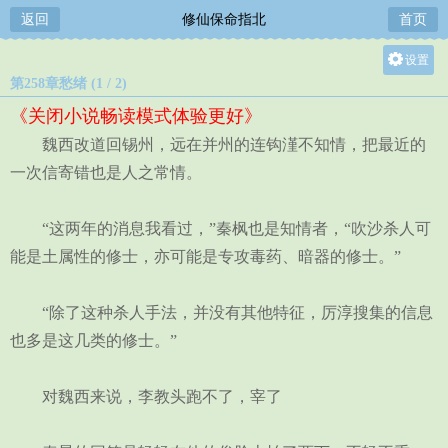
返回
修仙保命指北
首页
设置
第258章愁绪 (1 / 2)
关灯
《关闭小说畅读模式体验更好》
大
魏西改道回锡州，远在并州的连钩漌不知情，把最近的
中
一次信寄错也是人之常情。
小
“这两年的消息我看过，”秦枫也是知情者，“吹沙杀人可
能是土属性的修士，亦可能是专攻毒药、暗器的修士。”
“除了这种杀人手法，并没有其他特征，厉淳搜集的信息
也多是这几类的修士。”
对魏西来说，李教头跑不了，宰了