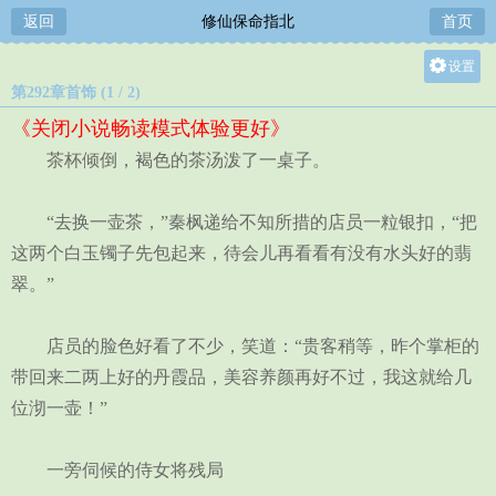
返回
修仙保命指北
首页
设置
第292章首饰 (1 / 2)
关灯
《关闭小说畅读模式体验更好》
大
茶杯倾倒，褐色的茶汤泼了一桌子。
中
小
“去换一壶茶，”秦枫递给不知所措的店员一粒银扣，“把
这两个白玉镯子先包起来，待会儿再看看有没有水头好的翡
翠。”
店员的脸色好看了不少，笑道：“贵客稍等，昨个掌柜的
带回来二两上好的丹霞品，美容养颜再好不过，我这就给几
位沏一壶！”
一旁伺候的侍女将残局