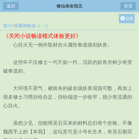
返回
修仙保命指北
首页
设置
第343章霉神附体 (1 / 5)
关灯
《关闭小说畅读模式体验更好》
大
心目火无一例外取材自火属性奉道级别妖兽。
中
小
这些年不仅修士一代不如一代，活跃的妖兽亦鲜少有突
破奉道的。
大环境不景气，被斩杀的破名级妖兽屈指可数，再加上
很多修士习惯自给自足，供给端进一步收窄，很少有流通的
心目火。
虽然少见，但能用灵石买来的材料总归有个价格。不像
魏西手上的【本我】，这玩意可是小号长生木，有灵石都买