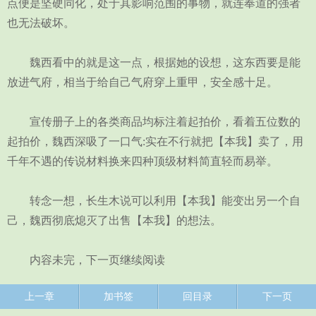
点便是坚硬同化，处于其影响范围的事物，就连奉道的强者
也无法破坏。
魏西看中的就是这一点，根据她的设想，这东西要是能
放进气府，相当于给自己气府穿上重甲，安全感十足。
宣传册子上的各类商品均标注着起拍价，看着五位数的
起拍价，魏西深吸了一口气:实在不行就把【本我】卖了，用
千年不遇的传说材料换来四种顶级材料简直轻而易举。
转念一想，长生木说可以利用【本我】能变出另一个自
己，魏西彻底熄灭了出售【本我】的想法。
内容未完，下一页继续阅读
上一章
加书签
回目录
下一页