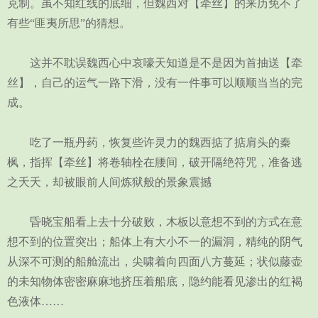
克制。虽不知红线的底细，但魏西对【牵丝】的来历免不了
有些“匪夷所思”的猜想。
这并不耽误魏西心中哀嚎天知道是不是因为首抽送【牵
丝】，自己的运气一路下滑，没有一件事可以顺顺当当的完
成。
吃了一瓶丹药，恢复些许灵力的魏西掂了掂肩头的秦
枫，指挥【牵丝】将卷轴栓在腰间，破开隔绝符咒，准备逃
之夭夭，却被眼前人间炼狱般的景象震撼
昏晓宝船看上去十分破败，木板以意想不到的方式在意
想不到的位置突出；船体上有大小不一的漏洞，精纯的阴气
从深不可测的船舱流出，尖啸着向四面八方蔓延；状似藤壶
的未知物体密密麻麻地挤压着船底，隐约能看见渗出的红褐
色液体……