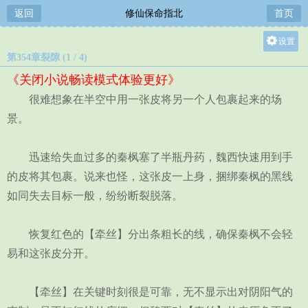
返回
修仙保命指北
首页
设置
第354章裂隙 (1 / 4)
关灯
《关闭小说畅读模式体验更好》
大
很难想象在半空中用一张皮将另一个人包裹起来的场
中
景。
小
迅速给失血过多的秦枫塞了半瓶丹药，魏西快速用到手
的皮将其包裹。说来也怪，这张皮一上身，捆绑秦枫的黑线
如同失去目标一般，纷纷断裂脱落。
恢复红色的【牵丝】分出条粗长的线，确保秦枫不会轻
易和这张皮分开。
【牵丝】在关键时刻很是可靠，无不显示出对阴阳气的