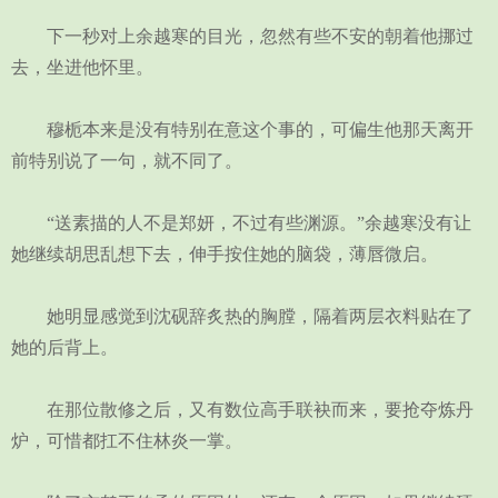
下一秒对上余越寒的目光，忽然有些不安的朝着他挪过
去，坐进他怀里。
穆栀本来是没有特别在意这个事的，可偏生他那天离开
前特别说了一句，就不同了。
“送素描的人不是郑妍，不过有些渊源。”余越寒没有让
她继续胡思乱想下去，伸手按住她的脑袋，薄唇微启。
她明显感觉到沈砚辞炙热的胸膛，隔着两层衣料贴在了
她的后背上。
在那位散修之后，又有数位高手联袂而来，要抢夺炼丹
炉，可惜都扛不住林炎一掌。