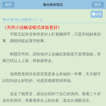
返回
修仙保命指北
首页
设置
第382章 鲛人的款待5 (2 / 2)
关灯
《关闭小说畅读模式体验更好》
大
平阳王妃并没有特意叫人盯着魏雨芊，只是罗妈妈来回
中
事，偶然间提起青萍的事。
小
刚报完号码，还给他冲上去确定新娘是不是谭崩崩，管
家已经让人上前，将新娘带走。
他突然觉得住在皇宫里是多么幸福的一件事，天天都可
以吃到这么好吃的，光是想着都觉得幸福。
送走了顾景言，裴念白回到了自己的房间。看着二十岁
这年的房间，再看着床头上的合影，裴念白满眼泪水。