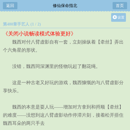
返回
修仙保命指北
首页
设置
第480章手艺人 (1 / 2)
关灯
《关闭小说畅读模式体验更好》
大
魏西对付八臂虚影自有一套，立刻操纵着【牵丝】弄出
中
个六角星的形状。
小
没错，魏西同深渊里的怪物玩起了翻花绳。
这是一种古老又好玩的游戏，魏西慷慨的与八臂虚影分
享快乐。
魏西的本意是耍人玩——增加对方拿到和捋顺【牵丝】
的难度——没想到这八臂虚影动作停滞片刻，接着松开捂住
魏西耳朵的两只手去