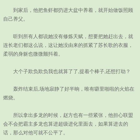
到家后，他把鱼虾都扔进大盆中养着，就开始做饭照顾
自己养父。
听到所有人都说她没有修炼天赋，想要把她赶出去，就
连长老们都这么说，这让她没由来的抓紧了苏长歌的衣服，
柔弱的身躯也微微颤抖着。
大个子欺负欺负我也就算了了,提着个棒子,还想打劫？
轰炸结束后,场地寂静了好半晌，唯有噼里啪啦的火焰在
燃烧。
所以拿出多龙的时候，赵方也有一些紧张，他担心联盟
会不会把霸主多龙也算进超级进化里面去，如果算进去的
话，那么对他可就不公平了。