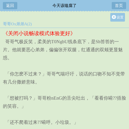
返回
今天该嗑腐了
首页
设置
哥哥Ox弟弟A(2)
关灯
《关闭小说畅读模式体验更好》
大
哥哥气极反笑，柔美的T0NgbU线条底下，是Sh答答的一
中
片。他就要恶心弟弟，偏偏张开双腿，红通通的双颊更显魅
小
惑。
「你怎麽不过来？」哥哥气喘吁吁，说话的口吻不知不觉带
有几分撒娇意味。
「想被打吗？」哥哥粉nEnG的舌尖吐出，「看看你嗬??捂脸
的笑容。」
「还不爬着过来??嗬呼。小垃圾。」