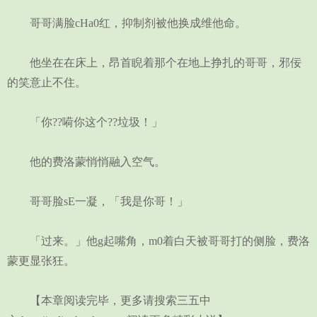
哥哥满脸cHa0红，抑制剂被他换成维他命。
他坐在在床上，昂首睨着那个在地上挣扎的哥哥，邪佞
的笑意止不住。
「你??嗬你这个??垃圾！」
他的费洛蒙悄悄融入空气。
哥哥脸sE一凝，「我是你哥！」
「过来。」他g起嘴角，m0着白天被哥哥打的侧脸，费洛
蒙更显张狂。
【本章阅读完毕，更多请搜索三五中