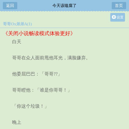
返回
今天该嗑腐了
首页
设置
哥哥Ox弟弟A(1)
关灯
《关闭小说畅读模式体验更好》
大
白天
中
小
哥哥在众人面前甩他耳光，满脸嫌弃。
他委屈巴巴：「哥哥??」
哥哥瞪他：「谁是你哥哥！」
「你这个垃圾！」
晚上