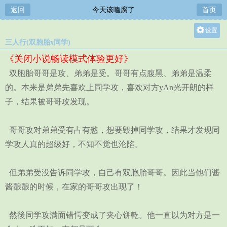
返回
今天该嗑腐了
首页
设置
三人行(双胞胎x同学)
关灯
《关闭小说畅读模式体验更好》
大
双胞胎哥哥是攻、弟弟是受。哥哥有点腹黑、弟弟是温柔
中
的。本来是弟弟先喜欢上同学攻，喜欢对方yAn光开朗的样
小
子，结果被哥哥攻发现。
哥哥攻对弟弟受有占有慾，想要毁掉同学攻，结果才发现同
学攻人真的超级好，不知不觉也沦陷。
但弟弟受没告诉同学攻，自己有双胞胎哥哥。因此当他们酱
酱酿酿的时候，在家的哥哥攻出现了！
然後同学攻满面错愕变成了夹心饼乾。他一直以为对方是一