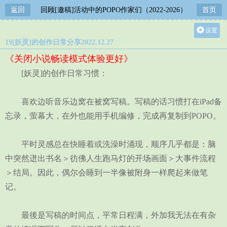
返回
回顾[邀稿]活动中的POPO作家们（2022-2026）
首页
设置
19[妖灵]的创作日常分享2022.12.27
关灯
《关闭小说畅读模式体验更好》
大
[妖灵]的创作日常习惯：
中
小
喜欢边听音乐边窝在被窝写稿。写稿的话习惯打在iPad备
忘录，萤幕大，在外也能用手机编修，完成再复制到POPO。
平时灵感总在快睡着或洗澡时涌现，顺序几乎都是：脑
中突然迸出书名＞彷佛人生跑马灯的开场画面＞大事件流程
＞结局。因此，偶尔会睡到一半像被附身一样爬起来做笔
记。
最後是写稿的时间点，平常日程满，外加我无法在有杂