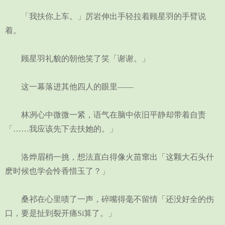
「我扶你上车。」厉岩伸出手轻拉着顾星羽的手臂说
着。
顾星羽礼貌的朝他笑了笑「谢谢。」
这一幕落进其他四人的眼里——
林冽心中微微一紧，语气在脑中依旧平静却带着自责
「……我应该先下去扶她的。」
洛烨眉梢一挑，想法直白得像火苗窜出「这颗大石头什
麽时候也学会怜香惜玉了？」
桑祁在心里啧了一声，碎嘴得毫不留情「还没好全的伤
口，要是扯到裂开痛Si算了。」