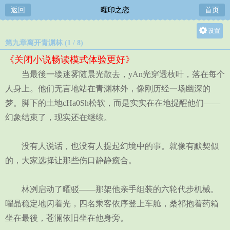
返回
曜印之恋
首页
设置
第九章离开青渊林 (1 / 8)
关灯
《关闭小说畅读模式体验更好》
大
当最後一缕迷雾随晨光散去，yAn光穿透枝叶，落在每个
中
人身上。他们无言地站在青渊林外，像刚历经一场幽深的
小
梦。脚下的土地cHa0Sh松软，而是实实在在地提醒他们——
幻象结束了，现实还在继续。
没有人说话，也没有人提起幻境中的事。就像有默契似
的，大家选择让那些伤口静静癒合。
林冽启动了曜驳——那架他亲手组装的六轮代步机械。
曜晶稳定地闪着光，四名乘客依序登上车舱，桑祁抱着药箱
坐在最後，苍澜依旧坐在他身旁。