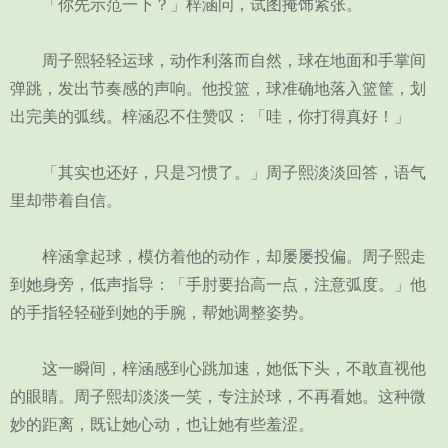
「你先示范一下？」梓涵问，试图掩饰紧张。
周子熙轻轻运球，动作利落而自然，球在地面和手掌间
弹跳，发出节奏感的声响。他投篮，球准确地落入篮筐，划
出完美的弧线。梓涵忍不住赞叹：「哇，你打得真好！」
「其实也还好，只是习惯了。」周子熙淡淡回答，语气
里却带着自信。
梓涵拿起球，模仿着他的动作，却屡屡投偏。周子熙走
到她身旁，低声指导：「手肘要抬高一点，注意弧度。」他
的手指轻轻碰到她的手腕，帮她调整姿势。
这一瞬间，梓涵感到心跳加速，她低下头，不敢直视他
的眼睛。周子熙却淡淡一笑，专注於球，不再看她。这种微
妙的距离，既让她心动，也让她有些羞涩。