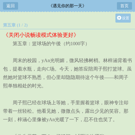
返回
《遇见你的那一天》
首页
设置
第五章 (1 / 2)
关灯
《关闭小说畅读模式体验更好》
大
第五章：篮球场的午後（约1000字）
中
小
周末的校园，yAn光明媚，微风轻拂树梢。林梓涵背着书
包，提着水瓶，走向C场。今天，她答应陪周子熙打篮球。虽
然她对篮球不熟悉，但心里却隐隐期待这个午後——和周子
熙单独相处的时光。
周子熙已经在球场上等她，手里握着篮球，眼神专注却
带着一丝轻松。他看见她，微微点头，露出少见的笑容。那
一刻，梓涵心里像被yAn光暖了一下，忍不住也笑了。