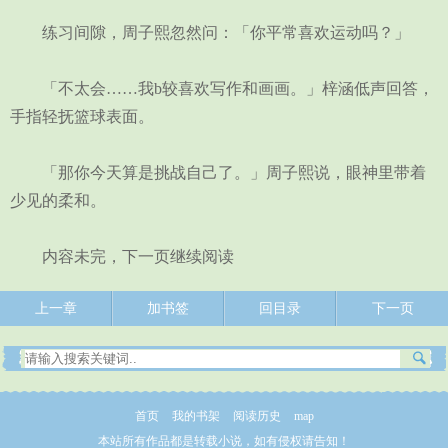
练习间隙，周子熙忽然问：「你平常喜欢运动吗？」
「不太会……我b较喜欢写作和画画。」梓涵低声回答，
手指轻抚篮球表面。
「那你今天算是挑战自己了。」周子熙说，眼神里带着
少见的柔和。
内容未完，下一页继续阅读
上一章
加书签
回目录
下一页
首页
我的书架
阅读历史
map
本站所有作品都是转载小说，如有侵权请告知！