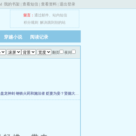
ed
我的书架
|
查看短信
|
查看资料
|
退出登录
留言：
通过邮件
、
站内短信
积分规则
解决跳到别的站
穿越小说
阅读记录
翻页
夜间
主
盘龙神剑
钢铁火药和施法者
贬妻为妾？贤德大妇她掀桌了
柯学：曹贼竟是我自己
天