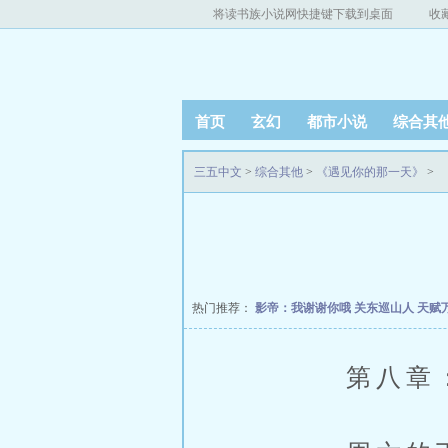
将读书族小说网快捷键下载到桌面
收
首页
玄幻
都市小说
综合其
三五中文
>
综合其他
>
《遇见你的那一天》
>
热门推荐：
影帝：我谢谢你哦
关东巡山人
天赋
第八章：