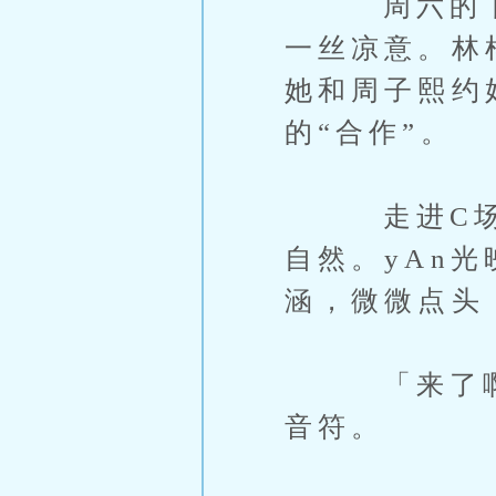
周六的下午
一丝凉意。林
她和周子熙约
的“合作”。
走进C场，
自然。yAn
涵，微微点头
「来了啊。
音符。