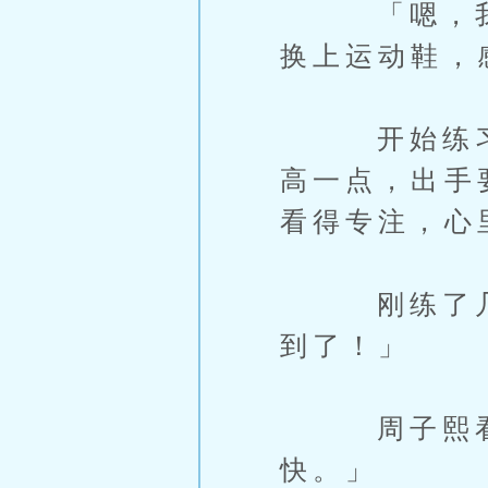
「嗯，我准
换上运动鞋，
开始练习时
高一点，出手
看得专注，心
刚练了几次
到了！」
周子熙看着
快。」