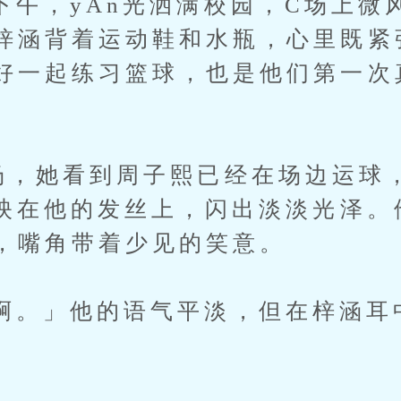
，yAn光洒满校园，C场上微
梓涵背着运动鞋和水瓶，心里既紧
好一起练习篮球，也是他们第一次
她看到周子熙已经在场边运球，
光映在他的发丝上，闪出淡淡光泽。
，嘴角带着少见的笑意。
」他的语气平淡，但在梓涵耳