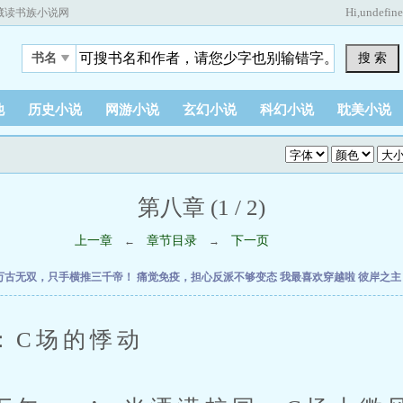
Hi,
undefin
藏读书族小说网
搜 索
书名
他
历史小说
网游小说
玄幻小说
科幻小说
耽美小说
第八章 (1 / 2)
上一章
章节目录
下一页
←
→
万古无双，只手横推三千帝！
痛觉免疫，担心反派不够变态
我最喜欢穿越啦
彼岸之
C场的悸动