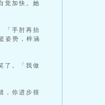
自觉加快。她
。「手肘再抬
篮姿势，梓涵
笑了。「我做
错，你进步很