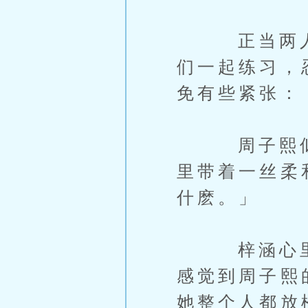
正当两人沉
们一起练习，
免有些紧张：
周子熙似乎
里带着一丝柔
什麽。」
梓涵心里微
感觉到周子熙
她整个人都放