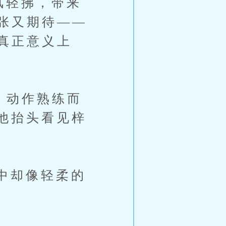
风轻拂，带来
张又期待——
真正意义上
动作熟练而
他抬头看见梓
中却像轻柔的