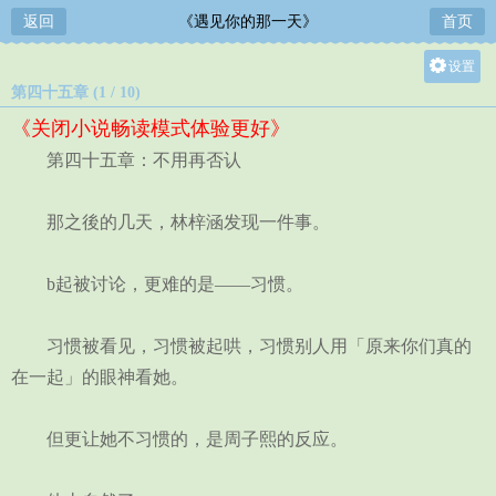
返回
《遇见你的那一天》
首页
设置
第四十五章 (1 / 10)
关灯
《关闭小说畅读模式体验更好》
大
第四十五章：不用再否认
中
小
那之後的几天，林梓涵发现一件事。
b起被讨论，更难的是——习惯。
习惯被看见，习惯被起哄，习惯别人用「原来你们真的
在一起」的眼神看她。
但更让她不习惯的，是周子熙的反应。