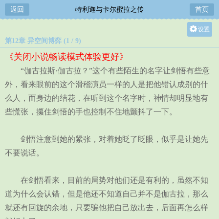
返回
特利迦与卡尔蜜拉之传
首页
设置
第12章 异空间博弈 (1 / 9)
关灯
《关闭小说畅读模式体验更好》
大
“伽古拉斯·伽古拉？”这个有些陌生的名字让剑悟有些意
中
外，看来眼前的这个滑稽演员一样的人是把他错认成别的什
小
么人，而身边的结花，在听到这个名字时，神情却明显地有
些慌张，攥住剑悟的手也控制不住地颤抖了一下。
剑悟注意到她的紧张，对着她眨了眨眼，似乎是让她先
不要说话。
在剑悟看来，目前的局势对他们还是有利的，虽然不知
道为什么会认错，但是他还不知道自己并不是伽古拉，那么
就还有回旋的余地，只要骗他把自己放出去，后面再怎么样