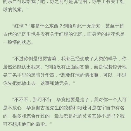
的东西可以给我了吧，你之前可是说过的，你手上有关于红
球的线索。”
“红球？”那是什么东西？剑悟对此一无所知，甚至于超
古代的记忆里也并没有关于红球的记忆，而身旁的结花也是
一脸懵的状态。
“不过你倒是很厉害嘛，我都已经变成了人类的样子，你
居然还能认出我来。”剑悟没有正面回答他，而是假装惊讶地
晃了晃手里的黑暗升华器，“想要红球的情报嘛，可以，不过
你先把她放出去，这事和她无关。”
“不不不，那可不行，毕竟她要是走了，我对你一个人可
是不放心，毕竟伽古拉先生的狡猾和狠辣可是在宇宙中有名
的，很多和您合作过的，最后都是死的莫名其妙不是吗？我
可不想步他们的后尘。”