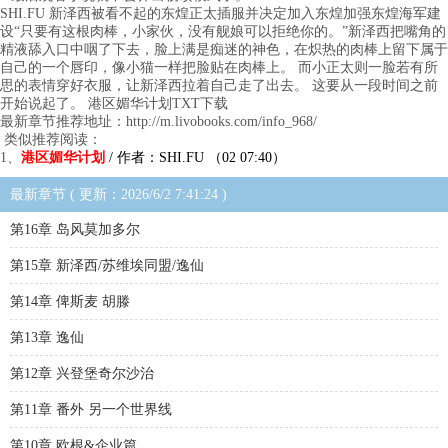
SHI.FU 新泽西被看不起的东煌正太插服并决定加入东煌加强东煌海军建
设“只要有这根肉棒，小家伙，没有舰娘可以拒绝你的。”新泽西把嘴角的
精液舔入口中咽了下去，脸上满是痴迷的神色，在炽热的肉棒上留下属于
自己的一个唇印，像小猫一样把脸贴在肉棒上。 而小正太则一脸若有所
思的表情穿好衣服，让新泽西拉着自己走了出去。 这要从一段时间之前
开始说起了。 港区媚华计划TXT下载
最新章节推荐地址：http://m.livobooks.com/info_968/
类似推荐阅读：
1、
港区媚华计划
/ 作者：SHI.FU （02 07:40）
最新章节 ( 更新：2026/6/2 7:41:24 )
第16章 岛风莫加多尔
第15章 新泽西/苏维埃同盟/逸仙
第14章 俾斯麦 胡滕
第13章 逸仙
第12章 兴登堡奇尔沙治
第11章 番外 另一个世界线
第10章 欧根&企业篇