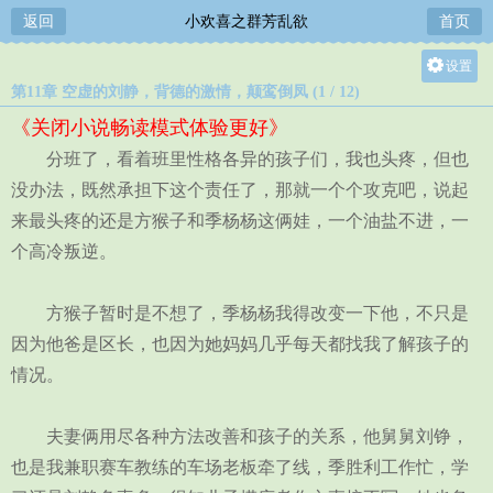
返回
小欢喜之群芳乱欲
首页
设置
第11章 空虚的刘静，背德的激情，颠鸾倒凤 (1 / 12)
关灯
《关闭小说畅读模式体验更好》
大
分班了，看着班里性格各异的孩子们，我也头疼，但也
中
没办法，既然承担下这个责任了，那就一个个攻克吧，说起
小
来最头疼的还是方猴子和季杨杨这俩娃，一个油盐不进，一
个高冷叛逆。
方猴子暂时是不想了，季杨杨我得改变一下他，不只是
因为他爸是区长，也因为她妈妈几乎每天都找我了解孩子的
情况。
夫妻俩用尽各种方法改善和孩子的关系，他舅舅刘铮，
也是我兼职赛车教练的车场老板牵了线，季胜利工作忙，学