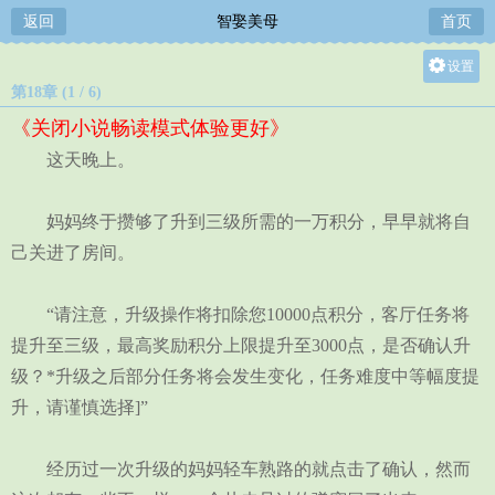
返回
智娶美母
首页
设置
第18章 (1 / 6)
关灯
《关闭小说畅读模式体验更好》
大
这天晚上。
中
小
妈妈终于攒够了升到三级所需的一万积分，早早就将自
己关进了房间。
“请注意，升级操作将扣除您10000点积分，客厅任务将
提升至三级，最高奖励积分上限提升至3000点，是否确认升
级？*升级之后部分任务将会发生变化，任务难度中等幅度提
升，请谨慎选择]”
经历过一次升级的妈妈轻车熟路的就点击了确认，然而