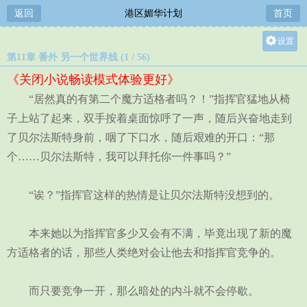
返回
港区媚华计划
首页
设置
第11章 番外 另一个世界线 (1 / 56)
关灯
《关闭小说畅读模式体验更好》
大
“居然真的有第二个魔方适格者吗？！”指挥官猛地从椅
中
子上站了起来，双手按着桌面惊呼了一声，随后兴奋地走到
小
了贝尔法斯特身前，咽了下口水，随后艰难的开口：“那
个……贝尔法斯特，我可以拜托你一件事吗？”
“诶？”指挥官这样的热情是让贝尔法斯特没想到的。
本来她以为指挥官多少又会有不满，毕竟出现了新的魔
方适格者的话，那些人类绝对会让他去和指挥官竞争的。
而只要竞争一开，那么暗处的内斗就不会停歇。