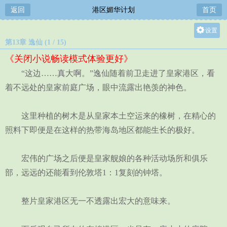
返回
港区媚华计划
首页
设置
第13章 逸仙 (1 / 15)
关灯
《关闭小说畅读模式体验更好》
大
“这边……真大啊。”逸仙随着前卫走进了皇家港区，看
中
着不远处的皇家前庭广场，眼中流露出艳羡的神色。
小
这里种植的树木是从皇家本土空运来的橡树，在精心的
照料下即便是在这样的热带海岛地区都能生长的极好。
宏伟的广场之后便是皇家舰娘的各种活动场所和俱乐
部，远远的还能看到伦敦塔1：1复刻的钟塔。
整片皇家港区无一不透露出宏大的意味来。