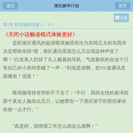
返回
港区媚华计划
首页
设置
第2章 喀琅施塔得篇 (1 / 47)
关灯
《关闭小说畅读模式体验更好》
大
监听港区通讯的超巡喀琅施塔得沦为东煌正太的东西并
中
决定帮助东煌“啧，港区通讯里面怎么又出现这种声音了
小
啊！”白发美人扔掉了头上戴着的耳机，气急败坏的在这个只
有自己的小房间里喊了一声：“到底是谁啊，把AV放通讯里
面播放！混蛋！”
喀琅施塔得有些听不下去了：“不行，我得去找给新泽西
那个臭女人施加点压力，让她警告一下港区留守的那些家伙
收敛一点才行。”
“真是的，搞情报工作怎么就这么难啊！”