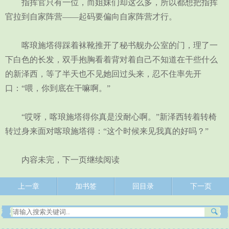
指挥官只有一位，而姐妹们却这么多，所以都想把指挥
官拉到自家阵营——起码要偏向自家阵营才行。
喀琅施塔得踩着袜靴推开了秘书舰办公室的门，理了一
下白色的长发，双手抱胸看着背对着自己不知道在干些什么
的新泽西，等了半天也不见她回过头来，忍不住率先开
口：“喂，你到底在干嘛啊。”
“哎呀，喀琅施塔得你真是没耐心啊。”新泽西转着转椅
转过身来面对喀琅施塔得：“这个时候来见我真的好吗？”
内容未完，下一页继续阅读
上一章
加书签
回目录
下一页