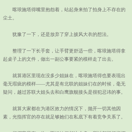
喀琅施塔得嘴里抱怨着，站起身来拍了拍身上不存在的
尘土。
犹豫了一下，还是放弃了穿上披风大衣的想法。
整理了一下长手套，让手臂更舒适一些，喀琅施塔得拿
起桌子上的文件，做出一副公事要紧的模样走了出去。
就算港区里现在没多少姐妹在，喀琅施塔得也要表现出
毫无瑕疵的模样——尤其是有北联的姐妹们在的时候，毫无
疑问，越过苏联大姐头去和白鹰旗舰接头是很犯忌讳的事。
就算大家都在为港区效力的情况下，抛开一切其他因
素，光指挥官的存在就足够她们在私底下有着竞争关系了。