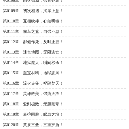
第0108章：怒火扬威，强者齐聚！
第0109章：初次相遇，揣摩上意！
第0110章：互相吹捧，心如明镜！
第0111章：前车之鉴，自强不息！
第0112章：郝健作死，及时止损！
第0113章：迷宫地图，无限逃亡！
第0114章：地狱魔犬，瞬间秒杀！
第0115章：至宝材料，地狱恶风！
第0116章：流火赤雀，祝融焚天！
第0117章：英雄救美，强势灭敌！
第0118章：爱到极致，无胆鼠辈！
第0119章：庇护同胞，叹息之墙！
第0120章：黄泉三叠，三重护盾！