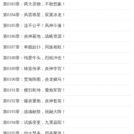
第0183章：两大灵物，不敢想象！
第0184章：风雷将星，双翼冰龙！
第0185章：这不公平！风神斗篷！
第0186章：炎神墓地，战略资源！
第0187章：卑贱奴仆，同族相欺！
第0188章：纯爱牛头，烈焰冲击！
第0189章：铸造传承，炎神学宫！
第0190章：焚海阵图，炎龙鳞马！
第0191章：横扫乾坤，重炮军营！
第0192章：爆炎重炮，炎神套装！
第0193章：战魂献祭，祝融大阵！
第0194章：试炼变更，九霄焱阳！
第0195章：劫火焚杀，四杀聚首！