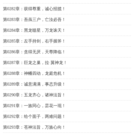
第0282章：获得尊重，诚心招揽！
第0283章：吾虽三户，亡汝必吾！
第0284章：黑龙噬星，万龙诛天！
第0285章：左手持剑，右手握斧！
第0286章：贪得无厌，天尊降临！
第0287章：巨龙之巢，拉·翼神龙！
第0288章：神幡四动，龙庭危机！
第0289章：诚意满满，事态升级！
第0290章：五龙齐心，诸神法旨！
第0291章：一族同心，昙花一现！
第0292章：给个面子，两难问题！
第0293章：苍神法旨，万族心向！