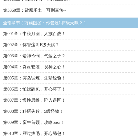
第3360章：欲魔乐土，可别辜负~
全部章节 ( 万族图鉴：你管这叫F级天赋？ )
第001章：中秋月圆，人族百战！
第002章：你管这叫F级天赋？
第003章：诸神怜悯，气运之子？
第004章：炎灵套装，炎神之心！
第005章：雾岛试炼，先辈经验！
第006章：忙碌舔包，开心坏了！
第007章：惯性思维，陷入误区！
第008章：科研失败，5级怪物！
第009章：蛮牛首领，攻略boss！
第010章：雁过拔毛，开心舔包！