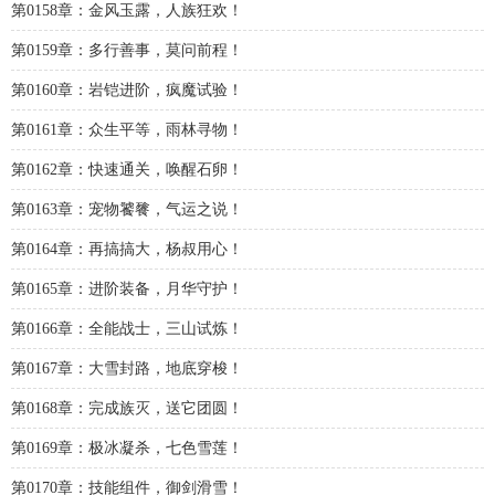
第0158章：金风玉露，人族狂欢！
第0159章：多行善事，莫问前程！
第0160章：岩铠进阶，疯魔试验！
第0161章：众生平等，雨林寻物！
第0162章：快速通关，唤醒石卵！
第0163章：宠物饕餮，气运之说！
第0164章：再搞搞大，杨叔用心！
第0165章：进阶装备，月华守护！
第0166章：全能战士，三山试炼！
第0167章：大雪封路，地底穿梭！
第0168章：完成族灭，送它团圆！
第0169章：极冰凝杀，七色雪莲！
第0170章：技能组件，御剑滑雪！