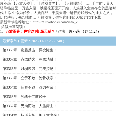
煜不愚 【万族入侵】、【游戏异界】、【人族崛起】……千年前，昊天
塔降临蓝星，万族入侵，以樱花国覆灭开始，人族进入危急存亡的黑暗时
代！ 以生命为代价，人族百战，于昊天塔中进行游戏形式的通关之旅，
历代耕耘，先烈喋血… 万族图鉴：你管这叫F级天赋？TXT下载
最新章节推荐地址：http://m.livobooks.com/info_7j/
类似推荐阅读：
1、
万族图鉴：你管这叫F级天赋？
/ 作者：煜不愚 （17 11:24）
最新章节 ( 更新：2025/11/17 23:25:48 )
第3369章：发起反击，异变陡生！
第3367章：点燃麟火，冰雪消融！
第3366章：以弱凌强，完美控场！
第3365章：立于不败，跗骨极寒！
第3364章：从容不迫，游刃有余！
第3363章：独战十二麒麟子！
第3362章：无为而治，人族庸主！
第3361章：杨瑶入场，把人放出来！