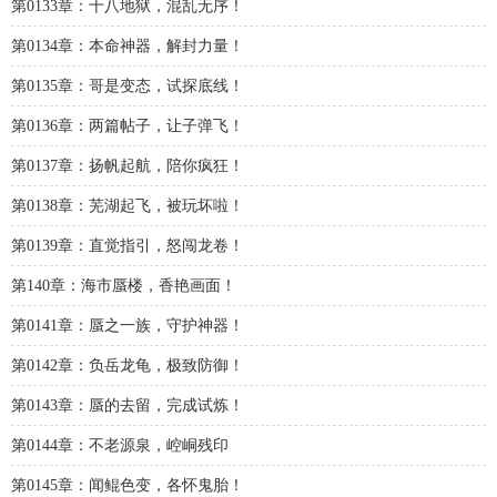
第0133章：十八地狱，混乱无序！
第0134章：本命神器，解封力量！
第0135章：哥是变态，试探底线！
第0136章：两篇帖子，让子弹飞！
第0137章：扬帆起航，陪你疯狂！
第0138章：芜湖起飞，被玩坏啦！
第0139章：直觉指引，怒闯龙卷！
第140章：海市蜃楼，香艳画面！
第0141章：蜃之一族，守护神器！
第0142章：负岳龙龟，极致防御！
第0143章：蜃的去留，完成试炼！
第0144章：不老源泉，崆峒残印
第0145章：闻鲲色变，各怀鬼胎！