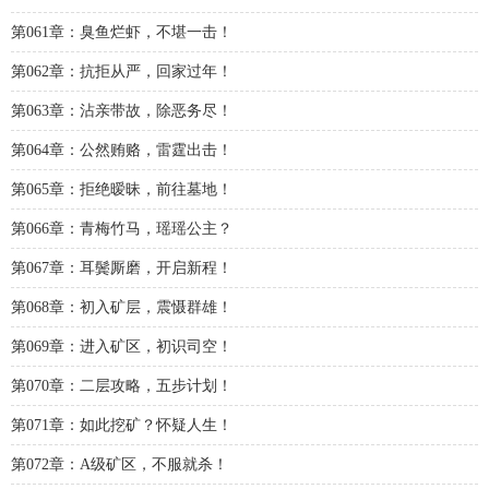
第061章：臭鱼烂虾，不堪一击！
第062章：抗拒从严，回家过年！
第063章：沾亲带故，除恶务尽！
第064章：公然贿赂，雷霆出击！
第065章：拒绝暧昧，前往墓地！
第066章：青梅竹马，瑶瑶公主？
第067章：耳鬓厮磨，开启新程！
第068章：初入矿层，震慑群雄！
第069章：进入矿区，初识司空！
第070章：二层攻略，五步计划！
第071章：如此挖矿？怀疑人生！
第072章：A级矿区，不服就杀！