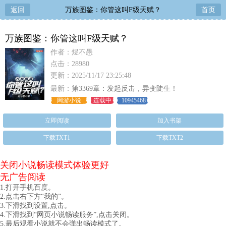
返回
万族图鉴：你管这叫F级天赋？
首页
万族图鉴：你管这叫F级天赋？
作者：煜不愚
点击：28980
更新：2025/11/17 23:25:48
最新：
第3369章：发起反击，异变陡生！
网游小说
连载中
10945468
立即阅读
加入书架
下载TXT1
下载TXT2
关闭小说畅读模式体验更好
无广告阅读
1.打开手机百度。
2.点击右下方“我的”。
3.下滑找到设置,点击。
4.下滑找到“网页小说畅读服务”,点击关闭。
5.最后观看小说就不会弹出畅读模式了。