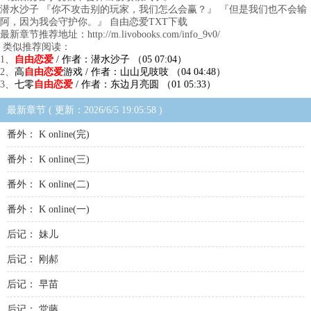
潜水沙子 『你不攻击别的玩家，我们怎么会赢？』 『但是我们也不会输
阿，因为我会守护你。』 自由恋爱TXT下载
最新章节推荐地址：http://m.livobooks.com/info_9v0/
类似推荐阅读：
1、
自由恋爱
/ 作者：潜水沙子 （05 07:04）
2、
高
自由恋爱
游戏 / 作者：山山见吱吱 （04 04:48）
3、
七零
自由恋爱
/ 作者：东边月亮圆 （01 05:33）
最新章节 ( 更新：2026/6/5 19:05:58 )
番外： K online(完)
番外： K online(三)
番外： K online(二)
番外： K online(一)
后记： 妹儿
后记： 刚郝
后记： 早苗
后记： 堂藤