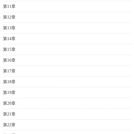
第11章
第12章
第13章
第14章
第15章
第16章
第17章
第18章
第19章
第20章
第21章
第22章