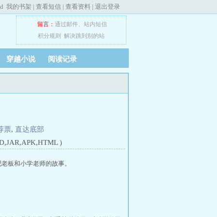
ed
我的书架
|
查看短信
|
查看资料
|
退出登录
留言：
通过邮件
、
站内短信
积分规则
解决跳到别的站
穿越小说
阅读记录
荐票
,
直达底部
JAR,APK,HTML )
吧老板和小学老师的故事。