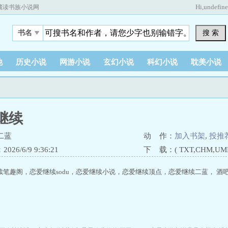
Hi,
undefin
藏读书族小说网
搜 索
书名
他
历史小说
网游小说
玄幻小说
科幻小说
耽美小说
继续
二蓝
动 作：
加入书架
,
投推
26/6/9 9:36:21
下 载：( TXT,CHM,UMD,
续笔趣阁，恋爱继续sodu，恋爱继续小说，恋爱继续顶点，恋爱继续二蓝， 酒