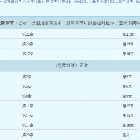
不弥补遗憾？
九十年代拆迁户
异界公费修仙
再回2012，商界大佬都说我是个莽夫
满
最新章节
（提示：已启用缓存技术，最新章节可能会延时显示，登录书架
第22章
第21章
第20章
第19章
第17章
第16章
《恋爱继续》正文
第2章
第3章
第5章
第6章
第8章
第9章
第11章
第12章
第14章
第15章
第17章
第18章
第20章
番外：一