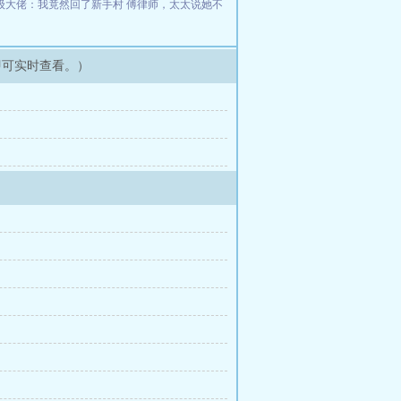
级大佬：我竟然回了新手村
傅律师，太太说她不
即可实时查看。）