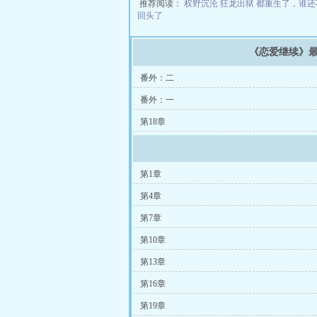
推荐阅读：
权野沉沦
狂龙出狱
都重生了，谁还
回头了
《恋爱继续》
番外：二
番外：一
第18章
第1章
第4章
第7章
第10章
第13章
第16章
第19章