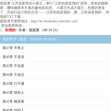
屁屁果 江声是家里的小霸王，奉行“江听的就是我的”原则，他有的她都
要，哪怕她根本不感兴趣他喜欢的。 小霸王长成大霸王，想要的更多
了，开始打起江听的主意—— 江听的就是我的，嗯，江听就是我的。 听
我的TXT下载
最新章节推荐地址：http://m.livobooks.com/info_a5r/
类似推荐阅读：
1、
听我的
/ 作者：屁屁果 （09 10:23）
最新章节 ( 更新：2026/6/9 10:24:46 )
第47章 不终止
第46章 不该说
第45章 不知道
第44章 不放过
第43章 打不通
第42章 错的人
第41章 她羡慕
第40章 对的人