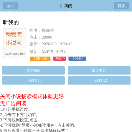
返回
听我的
首页
听我的
作者：屁屁果
点击：28980
更新：2026/6/9 10:24:46
最新：
第47章 不终止
都市小说
连载中
146435
立即阅读
加入书架
下载TXT1
下载TXT2
关闭小说畅读模式体验更好
无广告阅读
1.打开手机百度。
2.点击右下方“我的”。
3.下滑找到设置,点击。
4.下滑找到“网页小说畅读服务”,点击关闭。
5.最后观看小说就不会弹出畅读模式了。