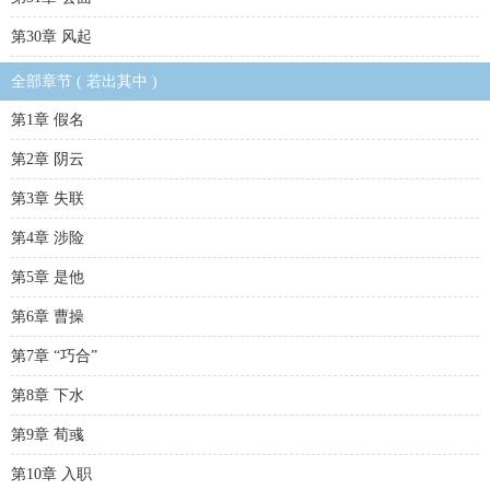
第30章 风起
全部章节 ( 若出其中 )
第1章 假名
第2章 阴云
第3章 失联
第4章 涉险
第5章 是他
第6章 曹操
第7章 “巧合”
第8章 下水
第9章 荀彧
第10章 入职