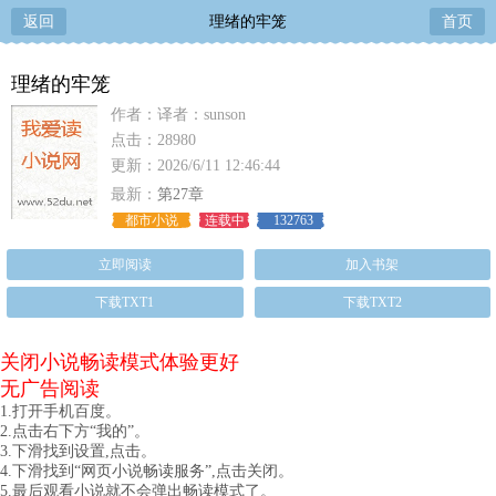
返回
理绪的牢笼
首页
理绪的牢笼
作者：译者：sunson
点击：28980
更新：2026/6/11 12:46:44
最新：
第27章
都市小说
连载中
132763
立即阅读
加入书架
下载TXT1
下载TXT2
关闭小说畅读模式体验更好
无广告阅读
1.打开手机百度。
2.点击右下方“我的”。
3.下滑找到设置,点击。
4.下滑找到“网页小说畅读服务”,点击关闭。
5.最后观看小说就不会弹出畅读模式了。