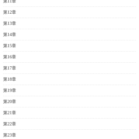
第11章
第12章
第13章
第14章
第15章
第16章
第17章
第18章
第19章
第20章
第21章
第22章
第23章