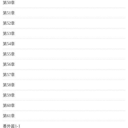
第50章
第51章
第52章
第53章
第54章
第55章
第56章
第57章
第58章
第59章
第60章
第61章
番外篇1-1