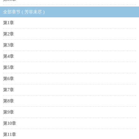
全部章节 ( 芳菲未尽 )
第1章
第2章
第3章
第4章
第5章
第6章
第7章
第8章
第9章
第10章
第11章