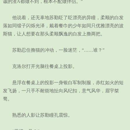
诚的渣A都做不到，根本不配做伴侣。”
他说着，还无辜地苏勤眨了眨漂亮的异瞳，柔顺的白发
落如同缎子闪烁光泽，戴着餐巾的少年如同只优雅漂亮的波
斯猫，让人想要在那头柔顺飘逸的白发上撸两把。
苏勤忍住撸猫的冲动，一脸迷茫，“……谁？”
克洛尔打开光脑往餐桌上投影。
悬浮在餐桌上的投影一身银白军制制服，赤红如火的短
发飞扬，一只手不耐烦地扯向风纪扣，意气风华，眉宇桀
骜。
熟悉的人影让苏勤瞳孔震惊。