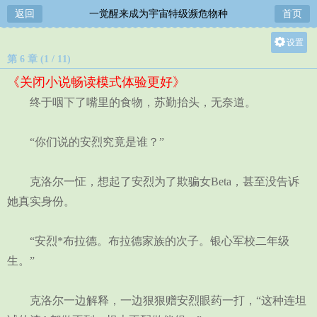
返回
一觉醒来成为宇宙特级濒危物种
首页
设置
第 6 章 (1 / 11)
关灯
《关闭小说畅读模式体验更好》
大
终于咽下了嘴里的食物，苏勤抬头，无奈道。
中
小
“你们说的安烈究竟是谁？”
克洛尔一怔，想起了安烈为了欺骗女Beta，甚至没告诉
她真实身份。
“安烈*布拉德。布拉德家族的次子。银心军校二年级
生。”
克洛尔一边解释，一边狠狠赠安烈眼药一打，“这种连坦