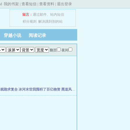
ed
我的书架
|
查看短信
|
查看资料
|
退出登录
留言：
通过邮件
、
站内短信
积分规则
解决跳到别的站
穿越小说
阅读记录
翻页
夜间
婆就跪求复合
冰河末世我囤积了百亿物资
黑道风云江湖路
我真不想当明星啊
年代19