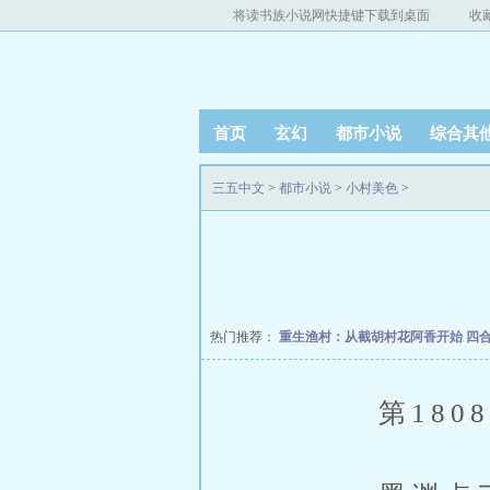
将读书族小说网快捷键下载到桌面
收
首页
玄幻
都市小说
综合其
三五中文
>
都市小说
>
小村美色
>
热门推荐：
重生渔村：从截胡村花阿香开始
四
第1808