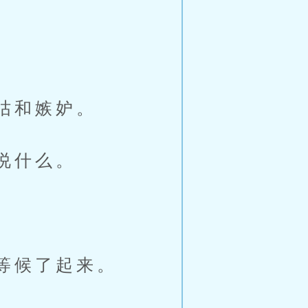
咕和嫉妒。
说什么。
等候了起来。