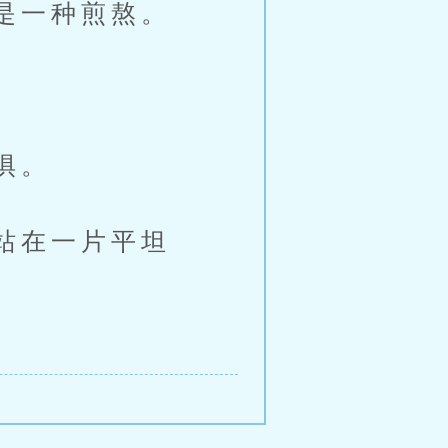
是一种煎熬。
。
惧。
站在一片平坦