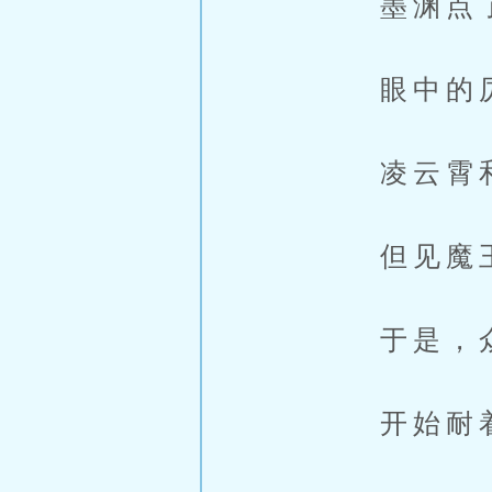
墨渊点了
眼中的厉色
凌云霄和柳
但见魔王和
于是，众人
开始耐着性