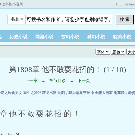
Hi,
undefin
藏读书族小说网
搜 索
书名
他
历史小说
网游小说
玄幻小说
科幻小说
耽美小说
第1808章 他不敢耍花招的！ (1 / 10)
上一章
章节目录
下一页
←
→
合院之饮食男女
重生之2006
狂龙出狱
此刻，我为华夏守护神
全能大画家
刚离婚，老
章他不敢耍花招的！