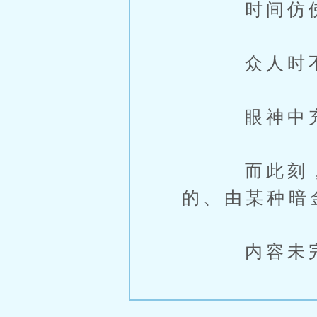
时间仿佛变
众人时不时
眼神中充满
而此刻，成
的、由某种暗
内容未完，