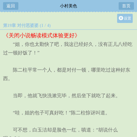
返回
小村美色
首页
设置
第19章 对付恶婆婆 (1 / 4)
关灯
《关闭小说畅读模式体验更好》
大
“姐，你也太勤快了吧，我这已经好久，没有正儿八经吃
中
过一顿好饭了！”
小
陈二柱平常一个人，都是对付一顿，哪里吃过这种好东
西。
当即，他就飞快洗漱完毕，然后坐下就吃了起来。
“哇，姐的包子可真好吃！”陈二柱惊讶叫道。
可不想，白玉洁却是脸色一红，嗔道：“胡说什么