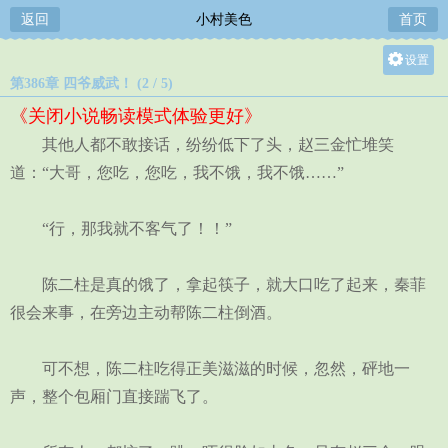
返回
小村美色
首页
设置
第386章 四爷威武！ (2 / 5)
关灯
《关闭小说畅读模式体验更好》
大
其他人都不敢接话，纷纷低下了头，赵三金忙堆笑
中
道：“大哥，您吃，您吃，我不饿，我不饿……”
小
“行，那我就不客气了！！”
陈二柱是真的饿了，拿起筷子，就大口吃了起来，秦菲
很会来事，在旁边主动帮陈二柱倒酒。
可不想，陈二柱吃得正美滋滋的时候，忽然，砰地一
声，整个包厢门直接踹飞了。