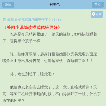
返回
小村美色
首页
设置
第408章 他们竟然真的来赔偿了？ (1 / 6)
关灯
《关闭小说畅读模式体验更好》
大
也许是今天精神紧绷了一整天的缘故，她很快就睡着
中
了，睡得跟个孩子一样。
小
陈二柱睁开眼睛，起身打量着她那张完美无瑕的面庞，
嘴角不由浮出几分苦笑，心道这家伙，真睡着了啊！！
得，啥也别想了，睡觉吧！
他便也老老实实去睡觉了，这一觉，直接就睡到了天
亮，等陈二柱睁开眼睛的时候，不由得就吓了一跳，什么东
西在他怀里？