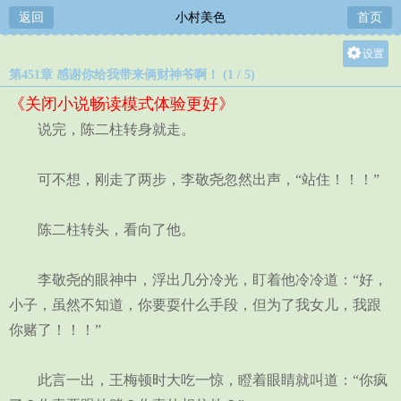
返回
小村美色
首页
设置
第451章 感谢你给我带来俩财神爷啊！ (1 / 5)
关灯
《关闭小说畅读模式体验更好》
大
说完，陈二柱转身就走。
中
小
可不想，刚走了两步，李敬尧忽然出声，“站住！！！”
陈二柱转头，看向了他。
李敬尧的眼神中，浮出几分冷光，盯着他冷冷道：“好，
小子，虽然不知道，你要耍什么手段，但为了我女儿，我跟
你赌了！！！”
此言一出，王梅顿时大吃一惊，瞪着眼睛就叫道：“你疯