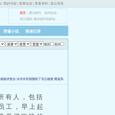
ed
我的书架
|
查看短信
|
查看资料
|
退出登录
留言：
通过邮件
、
站内短信
积分规则
解决跳到别的站
穿越小说
阅读记录
翻页
夜间
婆就跪求复合
冰河末世我囤积了百亿物资
黑道风云江湖路
我真不想当明星啊
年代19
所有人，包括
员工，早上起