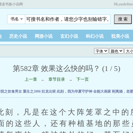
Hi,
undefin
藏读书族小说网
搜 索
书名
他
历史小说
网游小说
玄幻小说
科幻小说
耽美小说
第582章 效果这么快的吗？ (1 / 5)
上一章
章节目录
下一页
←
→
合院之饮食男女
重生之2006
狂龙出狱
此刻，我为华夏守护神
全能大画家
刚离婚，老
，凡是在这个大阵笼罩之中的
面的这些人，还有种植基地的那些