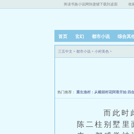
将读书族小说网快捷键下载到桌面
收
首页
玄幻
都市小说
综合其
三五中文
>
都市小说
>
小村美色
>
热门推荐：
重生渔村：从截胡村花阿香开始
四
而此时此刻
陈二柱别墅里