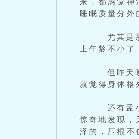
来，都感觉神
睡眠质量分外
尤其是那位
上年龄不小了
但昨天晚上
就觉得身体格
还有孟小兰
惊奇地发现，
泽的，压根不