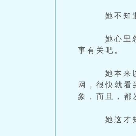
她不知道什
她心里忽然
事有关吧。
她本来以为
网，很快就看
象，而且，都
她这才知道