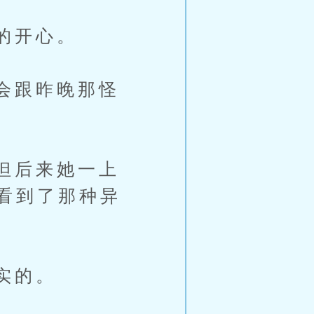
的开心。
会跟昨晚那怪
但后来她一上
看到了那种异
实的。