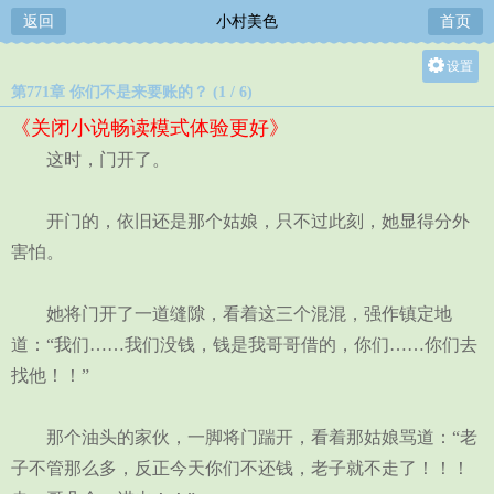
返回
小村美色
首页
设置
第771章 你们不是来要账的？ (1 / 6)
关灯
《关闭小说畅读模式体验更好》
大
这时，门开了。
中
小
开门的，依旧还是那个姑娘，只不过此刻，她显得分外
害怕。
她将门开了一道缝隙，看着这三个混混，强作镇定地
道：“我们……我们没钱，钱是我哥哥借的，你们……你们去
找他！！”
那个油头的家伙，一脚将门踹开，看着那姑娘骂道：“老
子不管那么多，反正今天你们不还钱，老子就不走了！！！