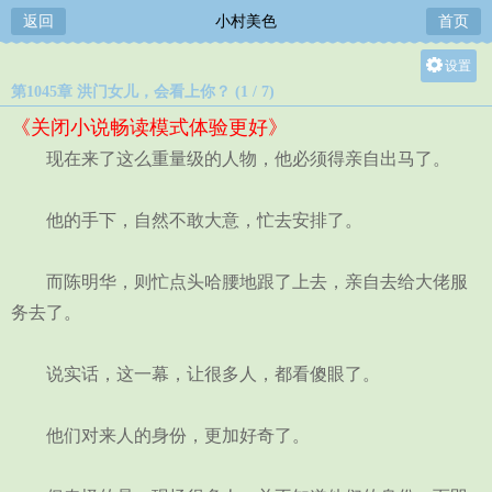
返回
小村美色
首页
设置
第1045章 洪门女儿，会看上你？ (1 / 7)
关灯
《关闭小说畅读模式体验更好》
大
现在来了这么重量级的人物，他必须得亲自出马了。
中
小
他的手下，自然不敢大意，忙去安排了。
而陈明华，则忙点头哈腰地跟了上去，亲自去给大佬服
务去了。
说实话，这一幕，让很多人，都看傻眼了。
他们对来人的身份，更加好奇了。