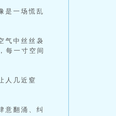
像是一场慌乱
空气中丝丝袅
，每一寸空间
让人几近窒
肆意翻涌、纠