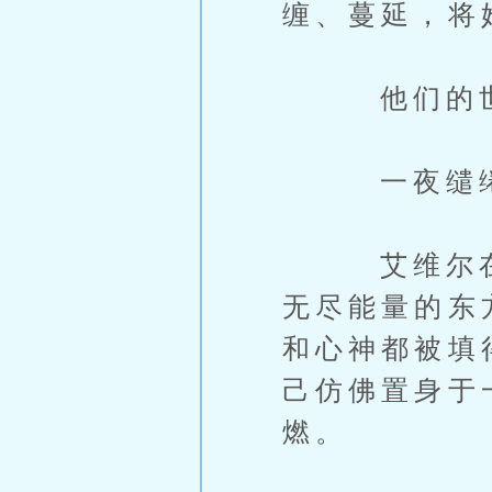
缠、蔓延，将
他们的世界
一夜缱绻，
艾维尔在这
无尽能量的东
和心神都被填
己仿佛置身于
燃。