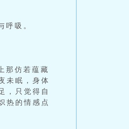
与呼吸。
上那仿若蕴藏
夜未眠，身体
足，只觉得自
炽热的情感点