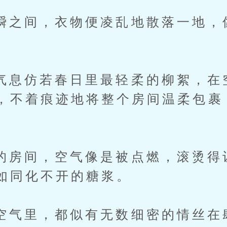
间，衣物便凌乱地散落一地，
。
仿若春日里最轻柔的柳絮，在
，不着痕迹地将整个房间温柔包裹
。
间，空气像是被点燃，滚烫得
如同化不开的糖浆。
里，都似有无数细密的情丝在