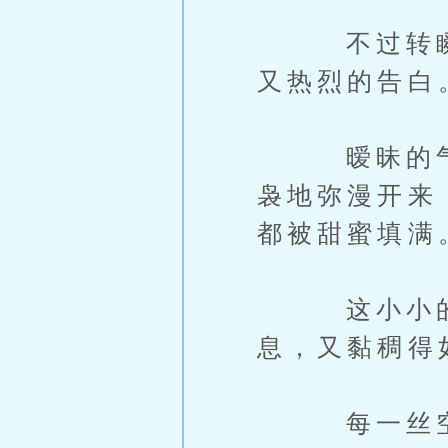
不过转瞬之
又热烈的告白
暧昧的气息
袅地弥漫开来
都被甜蜜填满
这小小的房
息，又黏稠得
每一丝空气