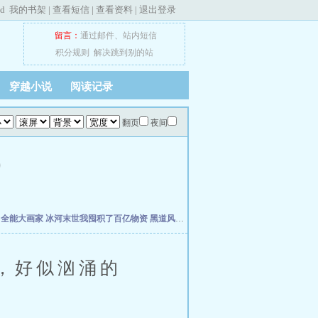
ed
我的书架
|
查看短信
|
查看资料
|
退出登录
留言：
通过邮件
、
站内短信
积分规则
解决跳到别的站
穿越小说
阅读记录
翻页
夜间
)
合
全能大画家
冰河末世我囤积了百亿物资
黑道风云江湖路
我真不想当明星啊
年代19
，好似汹涌的