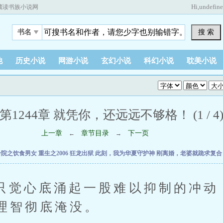
Hi,
undefin
藏读书族小说网
搜 索
书名
他
历史小说
网游小说
玄幻小说
科幻小说
耽美小说
第1244章 就凭你，还远远不够格！ (1 / 4
上一章
章节目录
下一页
←
→
合院之饮食男女
重生之2006
狂龙出狱
此刻，我为华夏守护神
刚离婚，老婆就跪求复
心底涌起一股难以抑制的冲动
理智彻底淹没。