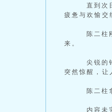
直到次日清
疲惫与欢愉交
陈二柱刚想
来。
尖锐的铃声
突然惊醒，让
陈二柱拿
内容未完，