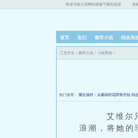
将读书族小说网快捷键下载到桌面
收
首页
玄幻
都市小说
综合其
三五中文
>
都市小说
>
小村美色
>
热门推荐：
重生渔村：从截胡村花阿香开始
四
艾维尔只觉
浪潮，将她的