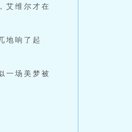
，艾维尔才在
兀地响了起
似一场美梦被