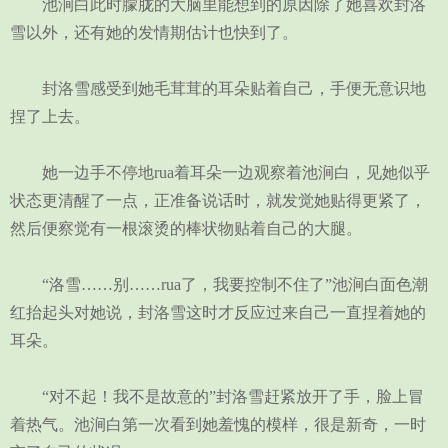
池涧白此时朦胧的大脑里能想到的原因除了她喜欢封洛
雪以外，还有她的发情期估计也快到了。
封洛雪感受到她毛茸茸的耳朵贴着自己，手便无意识地
捏了上去。
她一边手不停地rua着耳朵一边观察着池涧白，见她似乎
状态更清醒了一点，正准备说话时，就发觉她贴得更紧了，
然后便察觉有一根滚烫的棒状物贴着自己的大腿。
“洛雪……别……rua了，我要控制不住了”池涧白面色潮
红抬起头对她说，封洛雪这时才反应过来自己一直捏着她的
耳朵。
“对不起！我不是故意的”封洛雪赶紧放开了手，脸上冒
着热气。池涧白第一次看到她羞愧的模样，很是新奇，一时