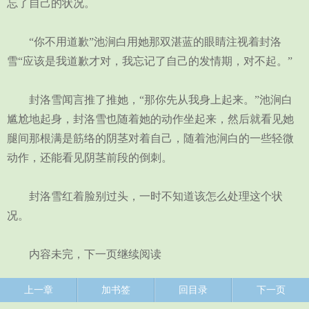
忘了自己的状况。
“你不用道歉”池涧白用她那双湛蓝的眼睛注视着封洛
雪“应该是我道歉才对，我忘记了自己的发情期，对不起。”
封洛雪闻言推了推她，“那你先从我身上起来。”池涧白
尴尬地起身，封洛雪也随着她的动作坐起来，然后就看见她
腿间那根满是筋络的阴茎对着自己，随着池涧白的一些轻微
动作，还能看见阴茎前段的倒刺。
封洛雪红着脸别过头，一时不知道该怎么处理这个状
况。
内容未完，下一页继续阅读
上一章
加书签
回目录
下一页