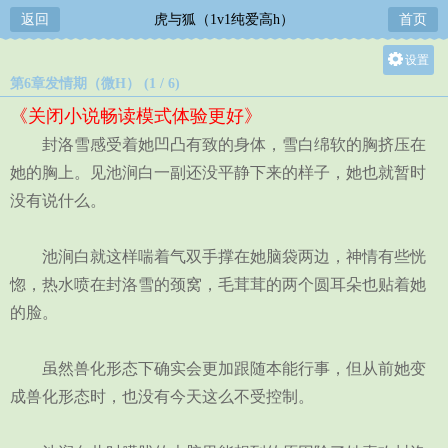
返回
虎与狐（1v1纯爱高h）
首页
设置
第6章发情期（微H） (1 / 6)
关灯
《关闭小说畅读模式体验更好》
大
封洛雪感受着她凹凸有致的身体，雪白绵软的胸挤压在
中
她的胸上。见池涧白一副还没平静下来的样子，她也就暂时
小
没有说什么。
池涧白就这样喘着气双手撑在她脑袋两边，神情有些恍
惚，热水喷在封洛雪的颈窝，毛茸茸的两个圆耳朵也贴着她
的脸。
虽然兽化形态下确实会更加跟随本能行事，但从前她变
成兽化形态时，也没有今天这么不受控制。