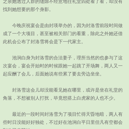
之余她透过人群的缝隙不经意地往礼堂四处看了看，却没有
找到她想要的那个身影。
今晚庆祝宴会是由封瑛举办的，因为封洛雪前段时间做
成了一个大项目，甚至被相关部门的看重，除此之外她还借
此机会公布了封洛雪将会是下一代家主。
池涧白身为封洛雪的合法妻子，理所当然的也参与了这
次宴会，宴会开始时的时候跟她一起跳了开场舞，两人又一
起应酬了会儿，后面她说有些累了要去旁边坐坐。
封洛雪这会儿却没能看见她在哪里，或许是坐在礼堂的
角落，不想被别人打扰，毕竟想搭上白虎家的人也不少。
最近的一段时间封洛雪为了项目忙得天昏地暗，两人有
些时日没能好好独处，不过好在池涧白平日里但凡有空都会