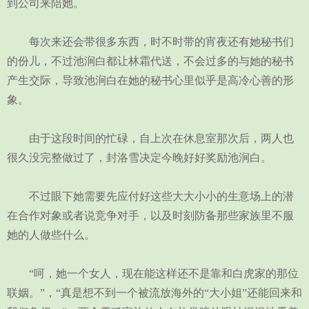
到公司来陪她。
每次来还会带很多东西，时不时带的宵夜还有她秘书们
的份儿，不过池涧白都让林霜代送，不会过多的与她的秘书
产生交际，导致池涧白在她的秘书心里似乎是高冷心善的形
象。
由于这段时间的忙碌，自上次在休息室那次后，两人也
很久没完整做过了，封洛雪决定今晚好好奖励池涧白。
不过眼下她需要先应付好这些大大小小的生意场上的潜
在合作对象或者说竞争对手，以及时刻防备那些家族里不服
她的人做些什么。
“呵，她一个女人，现在能这样还不是靠和白虎家的那位
联姻。”，“真是想不到一个被流放海外的“大小姐”还能回来和