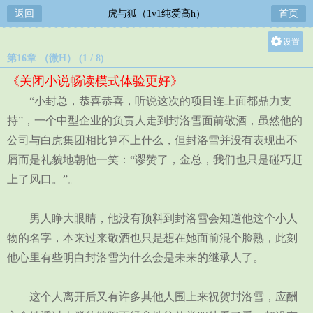
返回
虎与狐（1v1纯爱高h）
首页
设置
第16章 （微H） (1 / 8)
关灯
《关闭小说畅读模式体验更好》
大
“小封总，恭喜恭喜，听说这次的项目连上面都鼎力支
中
持”，一个中型企业的负责人走到封洛雪面前敬酒，虽然他的
小
公司与白虎集团相比算不上什么，但封洛雪并没有表现出不
屑而是礼貌地朝他一笑：“谬赞了，金总，我们也只是碰巧赶
上了风口。”。
男人睁大眼睛，他没有预料到封洛雪会知道他这个小人
物的名字，本来过来敬酒也只是想在她面前混个脸熟，此刻
他心里有些明白封洛雪为什么会是未来的继承人了。
这个人离开后又有许多其他人围上来祝贺封洛雪，应酬