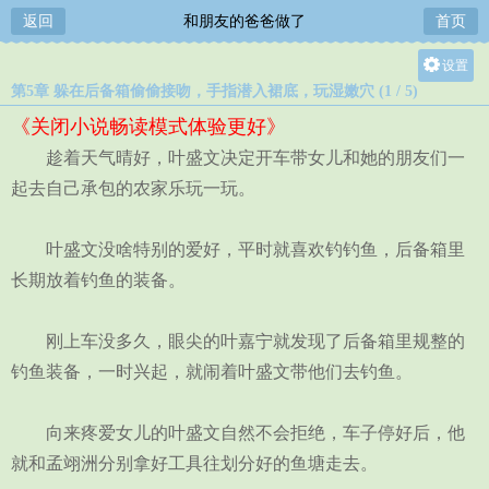
返回
和朋友的爸爸做了
首页
设置
第5章 躲在后备箱偷偷接吻，手指潜入裙底，玩湿‎‍‌‌嫩‍‌‍‎穴‌‌ (1 / 5)
关灯
《关闭小说畅读模式体验更好》
大
趁着天气晴好，叶盛文决定开车带女儿和她的朋友们一
中
起去自己承包的农家乐玩一玩。
小
叶盛文没啥特别的爱好，平时就喜欢钓钓鱼，后备箱里
长期放着钓鱼的装备。
刚上车没多久，眼尖的叶嘉宁就发现了后备箱里规整的
钓鱼装备，一时兴起，就闹着叶盛文带他们去钓鱼。
向来疼爱女儿的叶盛文自然不会拒绝，车子停好后，他
就和孟翊洲分别拿好工具往划分好的鱼塘走去。