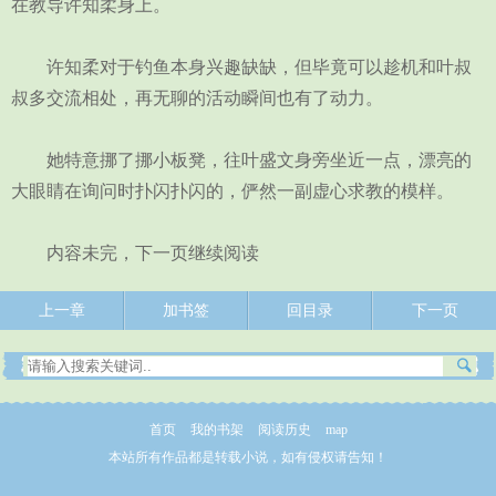
在教导许知柔身上。
许知柔对于钓鱼本身兴趣缺缺，但毕竟可以趁机和叶叔
叔多交流相处，再无聊的活动瞬间也有了动力。
她特意挪了挪小板凳，往叶盛文身旁坐近一点，漂亮的
大眼睛在询问时扑闪扑闪的，俨然一副虚心求教的模样。
内容未完，下一页继续阅读
上一章
加书签
回目录
下一页
首页
我的书架
阅读历史
map
本站所有作品都是转载小说，如有侵权请告知！