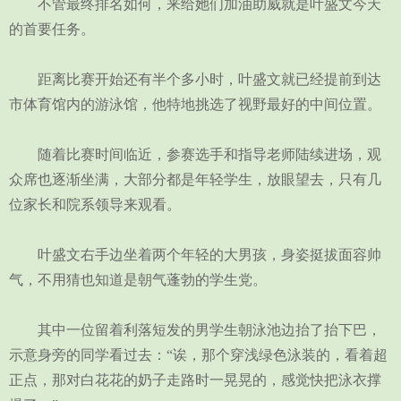
不管最终排名如何，来给她们加油助威就是叶盛文今天
的首要任务。
距离比赛开始还有半个多小时，叶盛文就已经提前到达
市体育馆内的游泳馆，他特地挑选了视野最好的中间位置。
随着比赛时间临近，参赛选手和指导老师陆续进场，观
众席也逐渐坐满，大部分都是年轻学生，放眼望去，只有几
位家长和院系领导来观看。
叶盛文右手边坐着两个年轻的大男孩，身姿挺拔面容帅
气，不用猜也知道是朝气蓬勃的学生党。
其中一位留着利落短发的男学生朝泳池边抬了抬下巴，
示意身旁的同学看过去：“诶，那个穿浅绿色泳装的，看着超
正点，那对白花花的奶子走路时一晃晃的，感觉快把泳衣撑