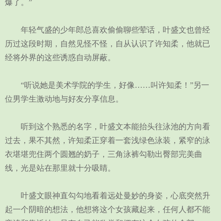
爆了。”
年轻气盛的少年郎总喜欢偷偷聊些荤话，叶盛文也曾经
历过这段时期，自然见怪不怪，自从认识了许知柔，他就已
经将外界的这些诱惑自动屏蔽。
“听说她是美术学院的学生，好像……叫许知柔！”另一
位男学生激动地与好友分享信息。
听到这个熟悉的名字，叶盛文本能抬头往泳池的方向看
过去，果不其然，许知柔正穿着一套浅绿色泳装，紧窄的泳
衣堪堪兜住两个圆翘的奶子，三角泳裤勾勒出臀部完美曲
线，光是站在那里就十分吸睛。
叶盛文眼神直勾勾地看着远处曼妙的身姿，心底突然升
起一个阴暗的想法，他想将这个女孩藏起来，任何人都不能