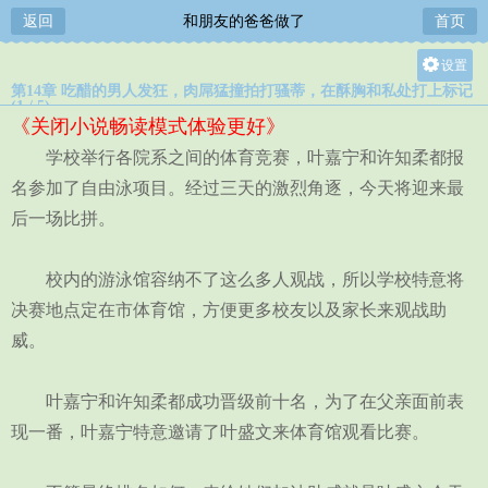
返回
和朋友的爸爸做了
首页
设置
第14章 吃醋的男人发狂，肉屌猛撞拍打骚蒂，在酥胸和私处打上标记
关灯
(1 / 5)
《关闭小说畅读模式体验更好》
大
学校举行各院系之间的体育竞赛，叶嘉宁和许知柔都报
中
名参加了自由泳项目。经过三天的激烈角逐，今天将迎来最
小
后一场比拼。
校内的游泳馆容纳不了这么多人观战，所以学校特意将
决赛地点定在市体育馆，方便更多校友以及家长来观战助
威。
叶嘉宁和许知柔都成功晋级前十名，为了在父亲面前表
现一番，叶嘉宁特意邀请了叶盛文来体育馆观看比赛。